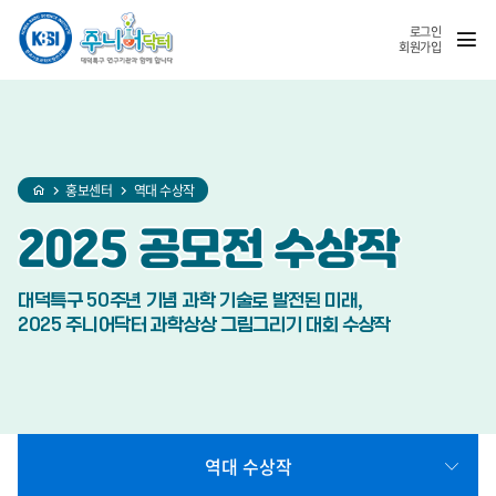
홈
반복영역
SNS
열기
건너뛰기
공유
로그인
회원가입
홍보센터
역대 수상작
2025 공모전
수상작
대덕특구 50주년 기념 과학 기술로 발전된 미래,
2025 주니어닥터 과학상상 그림그리기 대회 수상작
역대 수상작