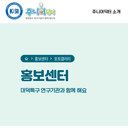
홈
반복영역
현재
프린트
SNS
건너뛰기
단계
공유
주니어닥터 소개
홍보센터
포토갤러리
홍보센터
대덕특구 연구기관과 함께 해요