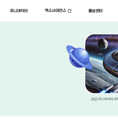
엑스사이언스
주니어닥터
홍보센터