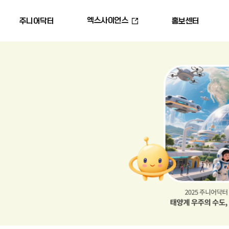
엑스사이언스
주니어닥터
홍보센터