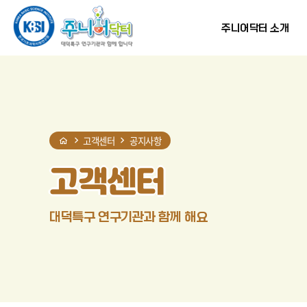
홈
반복영역
현재
프린트
SNS
건너뛰기
단계
공유
주니어닥터 소개
고객센터
공지사항
고객센터
대덕특구 연구기관과 함께 해요