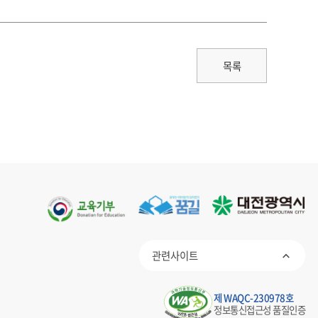
목록
관련사이트
제 WAQC-230978호
정보통신접근성 품질인증