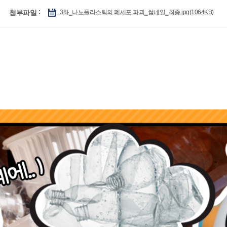
첨부파일
3화_나노플라스틱의 폐세포 파괴_썸네일_최종.jpg(1064KB)