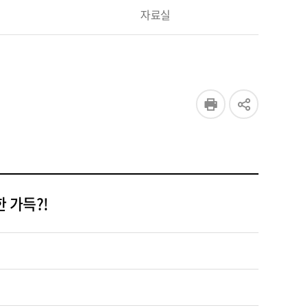
자료실
 가득?!