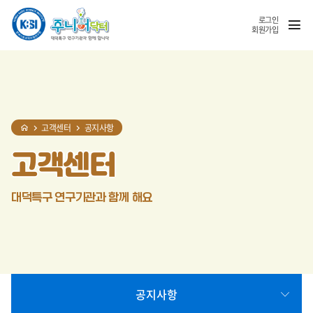
홈
반복영역
SNS
열기
건너뛰기
공유
로그인
회원가입
고객센터
공지사항
고객센터
대덕특구 연구기관과 함께 해요
공지사항