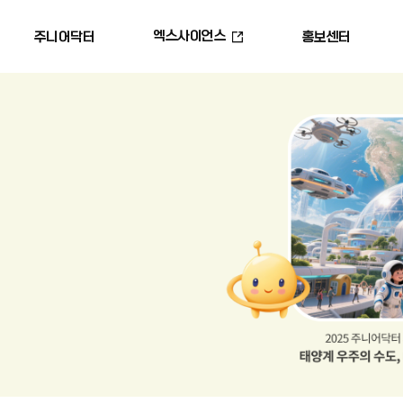
엑스사이언스
주니어닥터
홍보센터