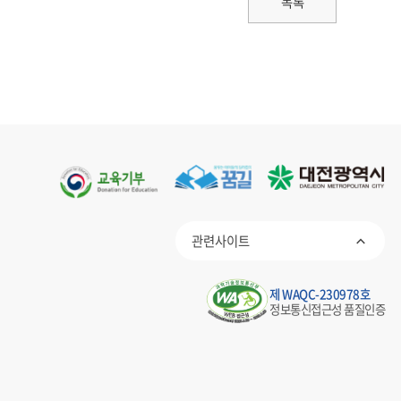
목록
관련사이트
제 WAQC-230978호
정보통신접근성 품질인증