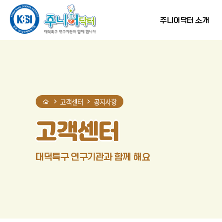
홈
반복영역
현재
프린트
SNS
건너뛰기
단계
공유
주니어닥터 소개
고객센터
공지사항
고객센터
대덕특구 연구기관과 함께 해요