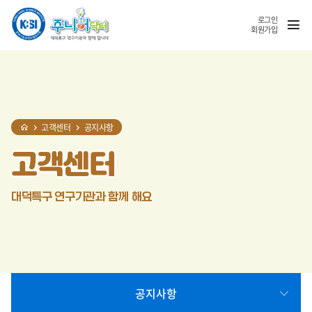
홈
반복영역
SNS
열기
건너뛰기
공유
로그인
회원가입
고객센터
공지사항
고객센터
대덕특구 연구기관과 함께 해요
공지사항