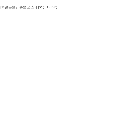
학골든벨」 홍보 포스터.jpg(9951KB)