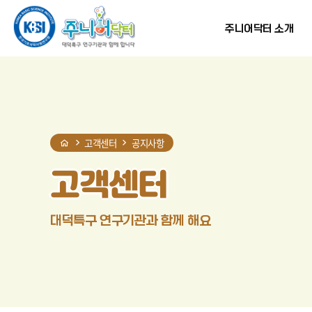
홈
반복영역
현재
프린트
SNS
건너뛰기
단계
공유
주니어닥터 소개
고객센터
공지사항
고객센터
대덕특구 연구기관과 함께 해요