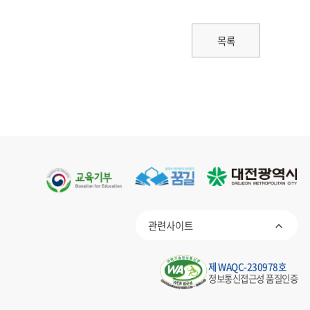
목록
관련사이트
제 WAQC-230978호
정보통신접근성 품질인증