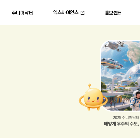
엑스사이언스
주니어닥터
홍보센터