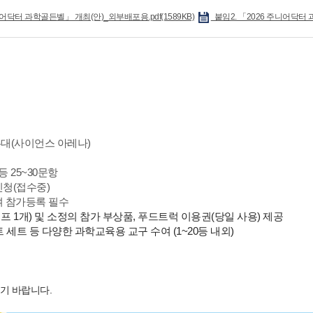
니어닥터 과학골든벨」 개최(안)_외부배포용.pdf(1589KB)
붙임2. 「2026 주니어닥터 과
무대(사이언스 아레나)
등 25~30문항
순 신청(접수중)
여 참가등록 필수
 1개) 및 소정의 참가 부상품, 푸드트럭 이용권(당일 사용) 제공
세트 등 다양한 과학교육용 교구 수여 (1~20등 내외)
기 바랍니다.