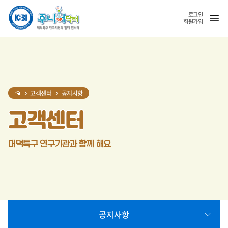
홈
반복영역
SNS
열기
건너뛰기
공유
로그인
회원가입
고객센터
공지사항
고객센터
대덕특구 연구기관과 함께 해요
공지사항