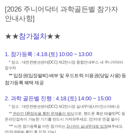
[2026 주니어닥터 과학골든벨 참가자
안내사항]
★★
참가절차
★★
1. 참가등록 :
4.18.(토
) 10:00 ~ 13:00
* 장소 : 대전컨벤션센터(DCC) 제2전시장 종합안내부스 내 주니어닥터
접수처
** 입장권(입장팔찌) 배부 및
푸드트럭 이용권(당일 사용) 등
참가등록 혜택 제공
2. 과학 골든벨 진행 :
4.18.(토
) 14:00 ~ 15:00
* 장소 : 대전컨벤션센터(DCC) 제2전시장 실내무대(사이언스아레나)
**
온라인 QR접속을 통한 문제풀이 방식
으로, 핸드폰 혹은 태블릿PC 등
온라인접속이 가능한 기기를 반드시 가져와주세요. (인터넷 연결 필수)
*** 사전 참가등록을 마친 참가자는
2시까지 실내무대로 입장
해주세요.
(입장권팔찌 확인 후 입장 가능)