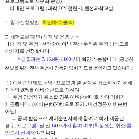
프로그램으로 세분화 운영)
- 비대면 프로그램 : 과학 DIY 챌린지, 랜선과학교실
□ 참가
신청방법 :
확인하기
(
클릭
)
□ 체험교실(대면) 신청 및 운영 방식
1)
신청 및 추첨
: 선착순이 아닌
전산 무작위 추첨 방식
으로
참가자를 선정합니다.
→
추첨결과는 7. 16.(목) 14:00
부터 확인 가능합니다.
(공정한
선발을 위해 전산 추첨시 감독관 입회 제도를 운영하고 있습니다.)
2)
예비순번제도 운영
: 프로그램 별 공석을 최소화하기 위해
정원의 20%를 예비순번
으로 정하여
추첨 당첨자가 취소할
경우 예비순번대로 참여 기회가
제공
됩니다.
(예비순번(N번)으로 표기 , 미선정은 예비순번
아님)
→
공석 발생으로 예비순번자에게 참여 기회가 제공된
경우,
프로그램 2일 전 14:00까지 참여 여부(확정 또는 취소)를
반드시 선택
해야 합니다.