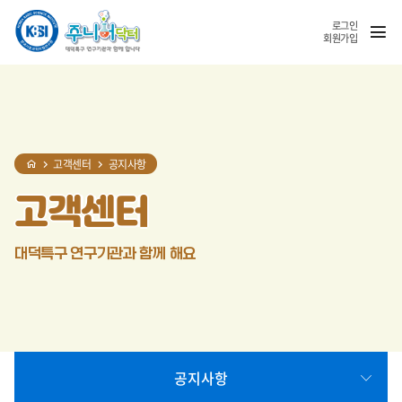
홈
반복영역
SNS
열기
건너뛰기
공유
로그인
회원가입
고객센터
공지사항
고객센터
대덕특구 연구기관과 함께 해요
공지사항