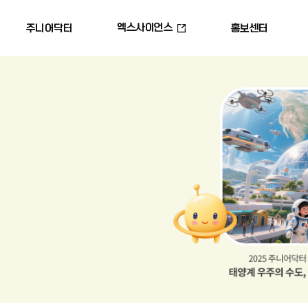
엑스사이언스
주니어닥터
홍보센터