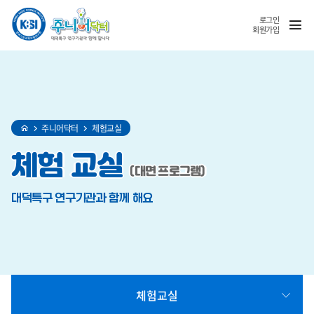
홈
반복영역
SNS
열기
건너뛰기
공유
로그인
회원가입
주니어닥터
체험교실
체험
교실
(대면 프로그램)
대덕특구 연구기관과 함께 해요
체험교실