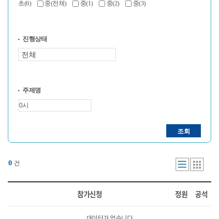
초(6)
중(전체)
중(1)
중(2)
중(3)
진행상태
주제명
조회
0
건
리스트
화면
참가신청
정원
공석
데이터가 없습니다