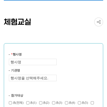
체험교실
*
행사명
기관명
참가대상
초(전체)
초(1)
초(2)
초(3)
초(4)
초(5)