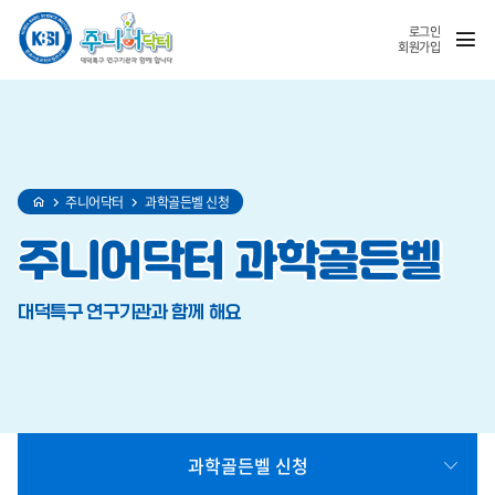
홈
반복영역
SNS
열기
건너뛰기
공유
로그인
회원가입
주니어닥터
과학골든벨 신청
주니어닥터 과학골든벨
대덕특구 연구기관과 함께 해요
과학골든벨 신청