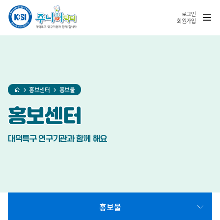
홈
반복영역
SNS
열기
건너뛰기
공유
로그인
회원가입
홍보센터
홍보물
홍보센터
대덕특구 연구기관과 함께 해요
홍보물