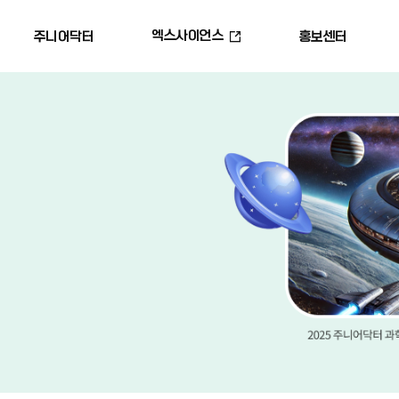
엑스사이언스
주니어닥터
홍보센터