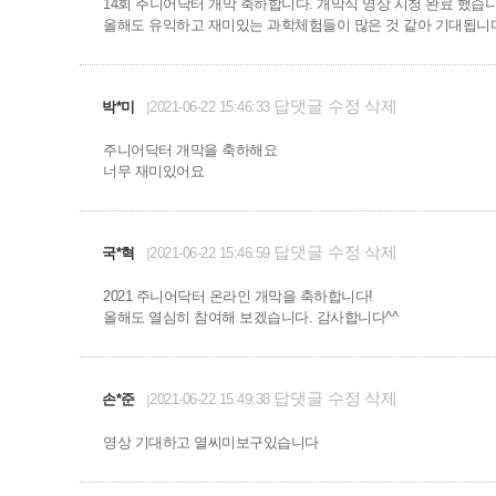
14회 주니어닥터 개막 축하합니다. 개막식 영상 시청 완료 했습니
올해도 유익하고 재미있는 과학체험들이 많은 것 같아 기대됩니
답댓글
수정
삭제
박*미
2021-06-22 15:46:33
주니어닥터 개막을 축하해요
너무 재미있어요
답댓글
수정
삭제
국*혁
2021-06-22 15:46:59
2021 주니어닥터 온라인 개막을 축하합니다!
올해도 열심히 참여해 보겠습니다. 감사합니다^^
답댓글
수정
삭제
손*준
2021-06-22 15:49:38
영상 기대하고 열씨미보구있습니다