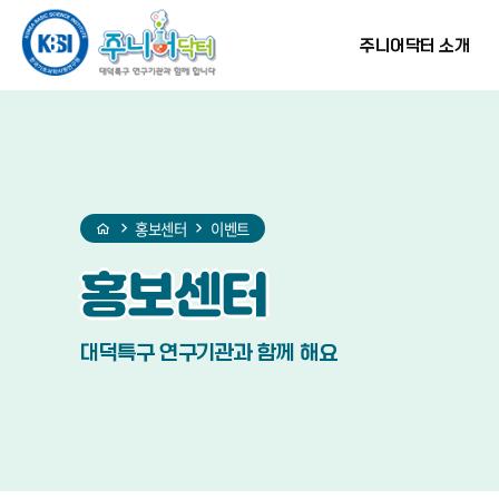
홈
반복영역
현재
프린트
SNS
건너뛰기
단계
공유
주니어닥터 소개
홍보센터
이벤트
홍보센터
대덕특구 연구기관과 함께 해요