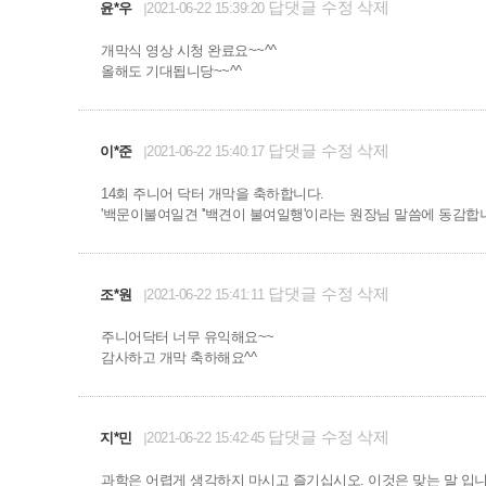
답댓글
수정
삭제
윤*우
2021-06-22 15:39:20
개막식 영상 시청 완료요~~^^
올해도 기대됩니당~~^^
답댓글
수정
삭제
이*준
2021-06-22 15:40:17
14회 주니어 닥터 개막을 축하합니다.
'백문이불여일견 ''백견이 불여일행'이라는 원장님 말씀에 동감합
답댓글
수정
삭제
조*원
2021-06-22 15:41:11
주니어닥터 너무 유익해요~~
감사하고 개막 축하해요^^
답댓글
수정
삭제
지*민
2021-06-22 15:42:45
과학은 어렵게 생각하지 마시고 즐기십시오. 이것은 맞는 말 입니