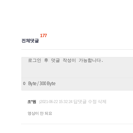
177
전체댓글
Byte / 300 Byte
0
답댓글
수정
삭제
조*원
2021-06-22 15:32:24
영상이 안 되요