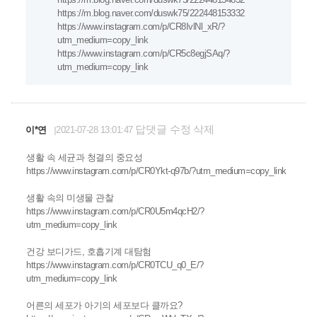
https://m.blog.naver.com/duswk75/222448153332
https://www.instagram.com/p/CR8IvlNl_xR/?
utm_medium=copy_link
https://www.instagram.com/p/CR5c8egjSAq/?
utm_medium=copy_link
답댓글
수정
삭제
이*연
2021-07-28 13:01:47
생활 속 세균과 청결의 중요성
https://www.instagram.com/p/CR0Ykt-q97b/?utm_medium=copy_link
생활 속의 미생물 관찰
https://www.instagram.com/p/CR0U5m4qcH2/?
utm_medium=copy_link
건강 보디가드, 호흡기계 대탐험
https://www.instagram.com/p/CR0TCU_q0_E/?
utm_medium=copy_link
어른의 세포가 아기의 세포보다 클까요?