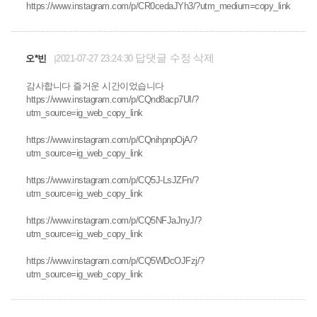
https://www.instagram.com/p/CR0cedaJYh3/?utm_medium=copy_link
답댓글
수정
삭제
오*빈
2021-07-27 23:24:30
감사합니다 즐거운 시간이었습니다
https://www.instagram.com/p/CQnd8acp7UI/?
utm_source=ig_web_copy_link
https://www.instagram.com/p/CQnihpnpOjA/?
utm_source=ig_web_copy_link
https://www.instagram.com/p/CQ5J-LsJZFn/?
utm_source=ig_web_copy_link
https://www.instagram.com/p/CQ5NFJaJnyJ/?
utm_source=ig_web_copy_link
https://www.instagram.com/p/CQ5WDcOJFzj/?
utm_source=ig_web_copy_link