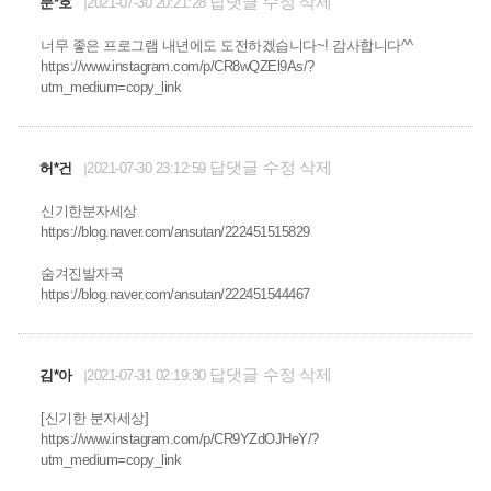
답댓글
수정
삭제
문*호
2021-07-30 20:21:28
너무 좋은 프로그램 내년에도 도전하겠습니다~! 감사합니다^^
https://www.instagram.com/p/CR8wQZEl9As/?
utm_medium=copy_link
답댓글
수정
삭제
허*건
2021-07-30 23:12:59
신기한분자세상
https://blog.naver.com/ansutan/222451515829
숨겨진발자국
https://blog.naver.com/ansutan/222451544467
답댓글
수정
삭제
김*아
2021-07-31 02:19:30
[신기한 분자세상]
https://www.instagram.com/p/CR9YZdOJHeY/?
utm_medium=copy_link