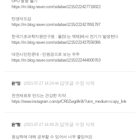
UFO 붕붕 헬기
https://m.blog.naver.com/sidabari1215/222427719022
탄생석도감
https://m.blog.naver.com/sidabari1215/222427891797
한국기초과학지원연구원 : 물(또는 액체)에서 전기가 발생한다
https://m.blog.naver.com/sidabari1215/222437559386
대전시민천문대 - 만원경으로 보는 우주
https://m.blog.naver.com/sidabari1215/222444000763
답댓글
수정
삭제
윤*정
2021-07-27 14:24:44
천연재료로 만드는 건강한 치약
https://www.instagram.com/p/CR0ZwgdIk8i/?utm_medium=copy_link
답댓글
수정
삭제
윤*형
2021-07-27 14:48:25
원심력에 대해 공부할 수 있어서 너무 좋았어요