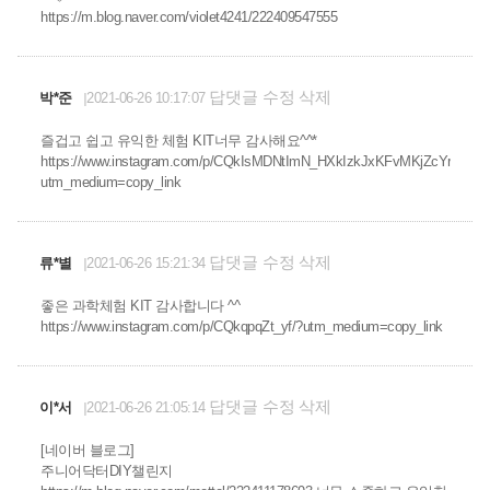
https://m.blog.naver.com/violet4241/222409547555
답댓글
수정
삭제
박*준
2021-06-26 10:17:07
즐겁고 쉽고 유익한 체험 KIT너무 감사해요^^*
https://www.instagram.com/p/CQkIsMDNtImN_HXkIzkJxKFvMKjZcYrbZrO
utm_medium=copy_link
답댓글
수정
삭제
류*별
2021-06-26 15:21:34
좋은 과학체험 KIT 감사합니다 ^^
https://www.instagram.com/p/CQkqpqZt_yf/?utm_medium=copy_link
답댓글
수정
삭제
이*서
2021-06-26 21:05:14
[네이버 블로그]
주니어닥터DIY챌린지