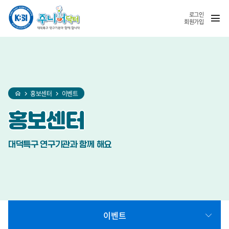
홈
반복영역
SNS
열기
건너뛰기
공유
로그인
회원가입
홍보센터
이벤트
홍보센터
대덕특구 연구기관과 함께 해요
이벤트