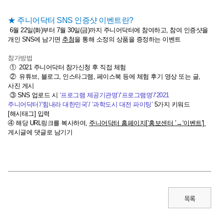
★ 주니어닥터 SNS 인증샷 이벤트란?
6월 22일(화)부터 7월 30일(금)까지 주니어닥터에 참여하고, 참여 인증샷을
개인 SNS에 남기면
추첨
을 통해 소정의 상품을 증정하는 이벤트
참가방법
① 2021 주니어닥터 참가신청 후 직접 체험
② 유튜브, 블로그, 인스타그램, 페이스북 등에 체험 후기 영상 또는 글,
사진 게시
③ SNS 업로드 시
‘프로그램 제공기관명’/‘프로그램명’/‘2021
주니어닥터’/‘힘내라 대한민국’/ ‘과학도시 대전 파이팅’
5가지 키워드
[해시태그] 입력
④ 해당 URL링크를 복사하여,
주니어닥터 홈페이지[
‘
홍보센터
’→‘
이벤트']
게시글에 댓글로 남기기
목록