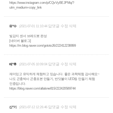
https://www.instagram.com/p/CQvVyBEJPMq/?
utm_medium=copy_link
답댓글
수정
삭제
유*수
2021-07-01 11:10:44
빛감지 센서 브레드봇 완성
[네이버 블로그]
https://m.blog.naver.com/gototo26/222412238899
답댓글
수정
삭제
배*후
2021-07-05 10:09:04
재미있고 유익하게 체험하고 있습니다. 좋은 과학체험 감사해요~
나도 곤충박사 곤충표본 만들기, 반딧불이 LED등 만들기 체험
인증입니다.
https://blog.naver.com/allalone815/222420589744
답댓글
수정
삭제
신*기
2021-07-12 12:26:46