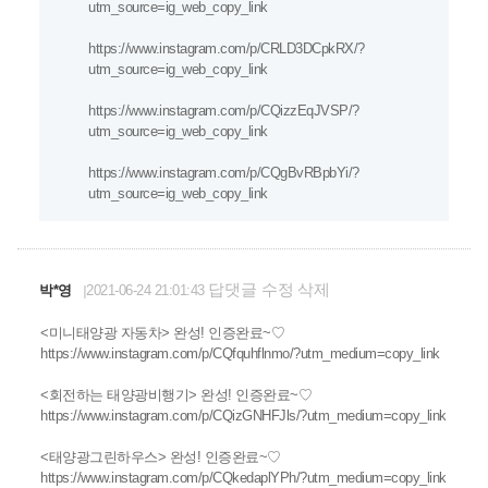
utm_source=ig_web_copy_link
https://www.instagram.com/p/CRLD3DCpkRX/?
utm_source=ig_web_copy_link
https://www.instagram.com/p/CQizzEqJVSP/?
utm_source=ig_web_copy_link
https://www.instagram.com/p/CQgBvRBpbYi/?
utm_source=ig_web_copy_link
답댓글
수정
삭제
박*영
2021-06-24 21:01:43
<미니태양광 자동차> 완성! 인증완료~♡
https://www.instagram.com/p/CQfquhflnmo/?utm_medium=copy_link
<회전하는 태양광비행기> 완성! 인증완료~♡
https://www.instagram.com/p/CQizGNHFJls/?utm_medium=copy_link
<태양광그린하우스> 완성! 인증완료~♡
https://www.instagram.com/p/CQkedaplYPh/?utm_medium=copy_link