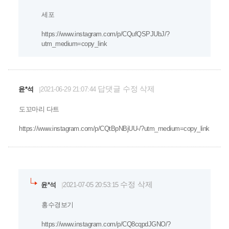
세포
https://www.instagram.com/p/CQufQSPJUbJ/?
utm_medium=copy_link
답댓글
수정
삭제
윤*석
2021-06-29 21:07:44
도꼬마리 다트
https://www.instagram.com/p/CQtBpNBjUU-/?utm_medium=copy_link
수정
삭제
윤*석
2021-07-05 20:53:15
홍수경보기
https://www.instagram.com/p/CQ8cqpdJGNO/?