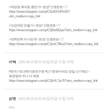
<태양광 휴대용 충전기> 완성! 인증완료~♡
https://www.instagram.com/p/CQnIDChFAU0/?
utm_medium=copy_link
<인공태양 만들기> 완성! 인증완료~♡
https://www.instagram.com/p/CQi0ui5lQau/?utm_medium=copy_link
<번쩍번쩍 미니번개> 완성! 인증완료~♡
https://www.instagram.com/p/CQnsC7flbx2/?utm_medium=copy_link
답댓글
수정
삭제
이*채
2021-06-25 08:12:19
#한국기초과학지원연구원 #신기한분자세상 정말 신기해요~
화분옆에 두니 더 예쁜
https://www.instagram.com/p/CQhVL7-js7f/?utm_medium=copy_link
답댓글
수정
삭제
김*준
2021-06-25 11:41:45
^^♡