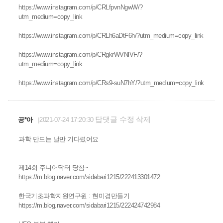
https://www.instagram.com/p/CRLfpvnNgwW/?
utm_medium=copy_link
https://www.instagram.com/p/CRLh6aDtF6h/?utm_medium=copy_link
https://www.instagram.com/p/CRgkrWVNlVF/?
utm_medium=copy_link
https://www.instagram.com/p/CRs9-suN7hY/?utm_medium=copy_link
답댓글
수정
삭제
공*아
2021-07-24 17:20:30
과학 만드는 날만 기다렸어요
제14회 주니어닥터 당첨~
https://m.blog.naver.com/sidabari1215/222413301472
한국기초과학지원연구원 : 현미경만들기
https://m.blog.naver.com/sidabari1215/222424742984