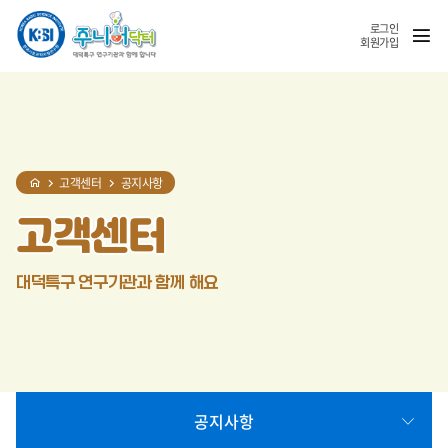
홈
반복영역
SNS
열기
건너뛰기
공유
로그인
회원가입
고객센터
공지사항
고객센터
대덕특구 연구기관과 함께 해요
공지사항