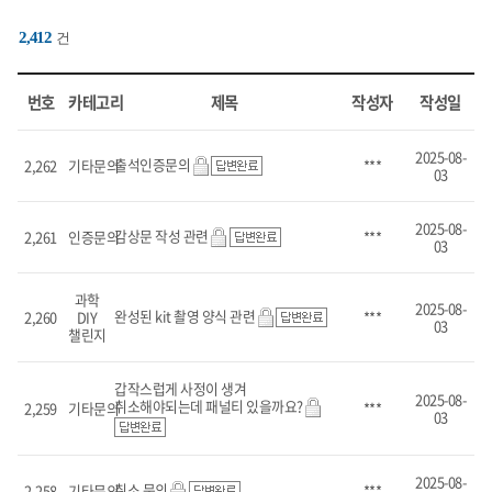
2,412
건
번호,
카테고리,
번호
카테고리
제목
작성자
작성일
제목,
작성자,
작성일
2025-08-
출석인증문의
2,262
기타문의
***
항목으로
03
구성된
표입니다.
2025-08-
감상문 작성 관련
2,261
인증문의
***
03
과학
2025-08-
완성된 kit 촬영 양식 관련
2,260
DIY
***
03
챌린지
갑작스럽게 사정이 생겨
2025-08-
취소해야되는데 패널티 있을까요?
2,259
기타문의
***
03
2025-08-
취소 문의
2,258
기타문의
***