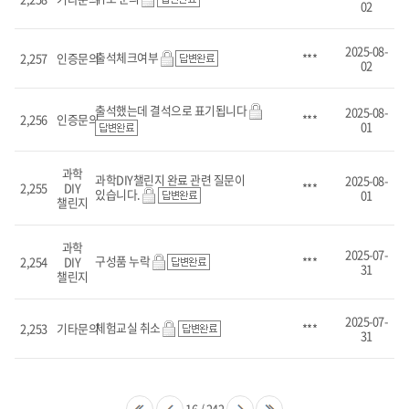
02
2025-08-
출석체크여부
2,257
인증문의
***
02
출석했는데 결석으로 표기됩니다
2025-08-
2,256
인증문의
***
01
과학
과학DIY챌린지 완료 관련 질문이
2025-08-
2,255
DIY
***
있습니다.
01
챌린지
과학
2025-07-
구성품 누락
2,254
DIY
***
31
챌린지
2025-07-
체험교실 취소
2,253
기타문의
***
31
16
/
242