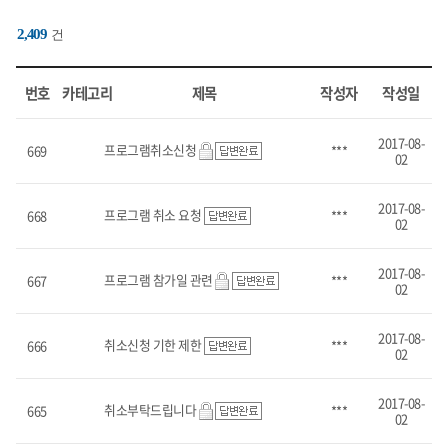
2,409
건
번호,
카테고리,
번호
카테고리
제목
작성자
작성일
제목,
작성자,
작성일
2017-08-
프로그램취소신청
669
***
항목으로
02
구성된
표입니다.
2017-08-
프로그램 취소 요청
668
***
02
2017-08-
프로그램 참가일 관련
667
***
02
2017-08-
취소신청 기한 제한
666
***
02
2017-08-
취소부탁드립니다
665
***
02