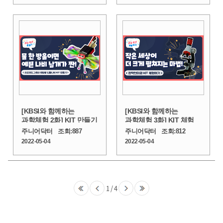
[KBSI와 함께하는
[KBSI와 함께하는
과학체험 2화] KIT 만들기
과학체험 3화] KIT 체험_
_크로마토그래피 태양광
광학현미경
주니어닥터
조회:
887
주니어닥터
조회:
812
진동나비
2022-05-04
2022-05-04
1
/
4