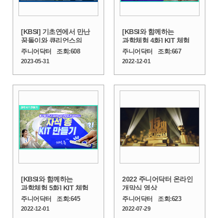
[KBSI] 기초연에서 만난
[KBSI와 함께하는
꿈돌이와 큐리언스의
과학체험 4화] KIT 체험_
과학축제
전자석대포
주니어닥터
조회:
608
주니어닥터
조회:
667
2023-05-31
2022-12-01
[KBSI와 함께하는
2022 주니어닥터 온라인
과학체험 5화] KIT 체험_
개막식 영상
자석 총
주니어닥터
조회:
645
주니어닥터
조회:
623
2022-12-01
2022-07-29