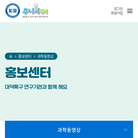
홈
반복영역
SNS
열기
건너뛰기
공유
로그인
회원가입
홍보센터
과학동영상
홍보센터
대덕특구 연구기관과 함께 해요
과학동영상