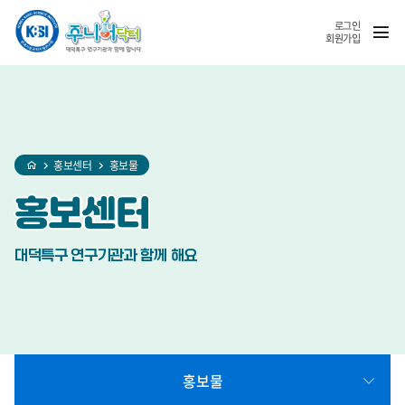
홈
반복영역
SNS
열기
건너뛰기
공유
로그인
회원가입
홍보센터
홍보물
홍보센터
대덕특구 연구기관과 함께 해요
홍보물