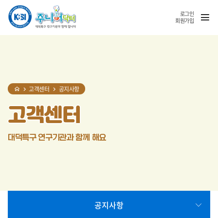
홈
반복영역
SNS
열기
건너뛰기
공유
로그인
회원가입
고객센터
공지사항
고객센터
대덕특구 연구기관과 함께 해요
공지사항