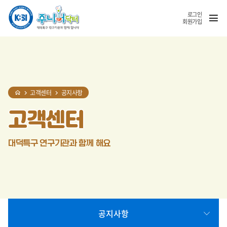
홈
반복영역
SNS
열기
건너뛰기
공유
로그인
회원가입
고객센터
공지사항
고객센터
대덕특구 연구기관과 함께 해요
공지사항