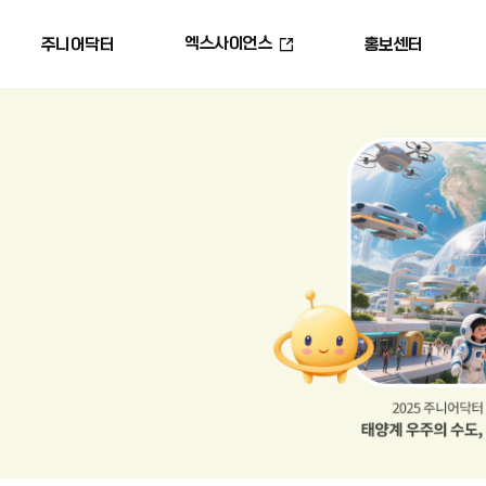
엑스사이언스
주니어닥터
홍보센터