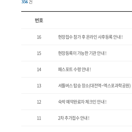
356
건
번호,
제목,
번호
작성자,
작성일,
조회수의
16
현장접수 참가 후 온라인 사후등록 안내 !
항목
15
현장등록이 가능한 기관 안내 !
14
패스포트 수령 안내 !
13
셔틀버스 탑승 장소(대전역~엑스포과학공원)
12
숙박 예약완료자 체크인 안내 !
11
2차 추가접수 안내 !