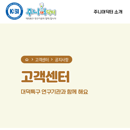
홈
반복영역
현재
프린트
SNS
건너뛰기
단계
공유
주니어닥터 소개
고객센터
공지사항
고객센터
대덕특구 연구기관과 함께 해요