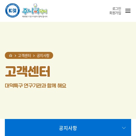
홈
반복영역
SNS
열기
건너뛰기
공유
로그인
회원가입
고객센터
공지사항
고객센터
대덕특구 연구기관과 함께 해요
공지사항